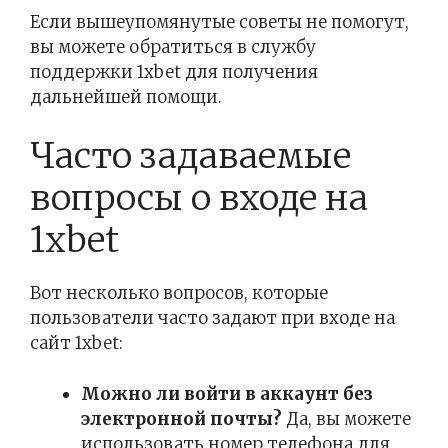
Если вышеупомянутые советы не помогут,
вы можете обратиться в службу
поддержки 1xbet для получения
дальнейшей помощи.
Часто задаваемые
вопросы о входе на
1xbet
Вот несколько вопросов, которые
пользователи часто задают при входе на
сайт 1xbet:
Можно ли войти в аккаунт без
электронной почты?
Да, вы можете
использовать номер телефона для