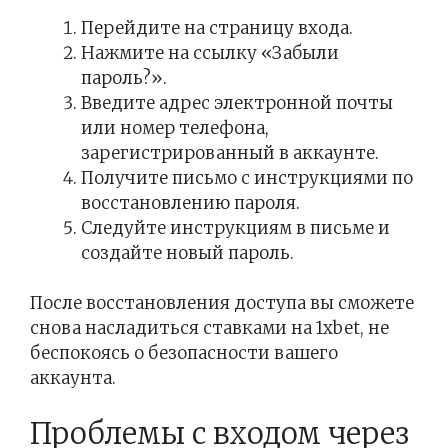
Перейдите на страницу входа.
Нажмите на ссылку «Забыли
пароль?».
Введите адрес электронной почты
или номер телефона,
зарегистрированный в аккаунте.
Получите письмо с инструкциями по
восстановлению пароля.
Следуйте инструкциям в письме и
создайте новый пароль.
После восстановления доступа вы сможете
снова насладиться ставками на 1xbet, не
беспокоясь о безопасности вашего
аккаунта.
Проблемы с входом через