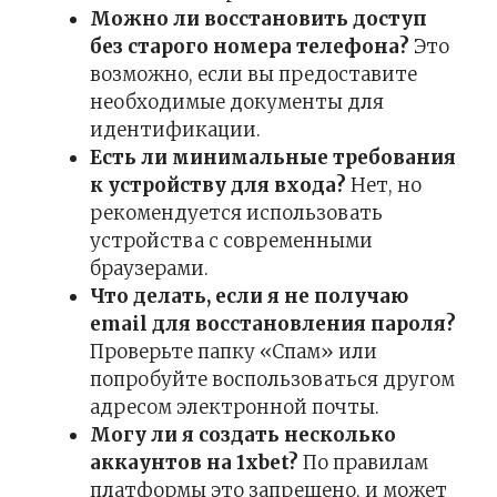
Можно ли восстановить доступ
без старого номера телефона?
Это
возможно, если вы предоставите
необходимые документы для
идентификации.
Есть ли минимальные требования
к устройству для входа?
Нет, но
рекомендуется использовать
устройства с современными
браузерами.
Что делать, если я не получаю
email для восстановления пароля?
Проверьте папку «Спам» или
попробуйте воспользоваться другом
адресом электронной почты.
Могу ли я создать несколько
аккаунтов на 1xbet?
По правилам
платформы это запрещено, и может