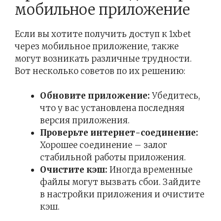
мобильное приложение
Если вы хотите получить доступ к 1xbet
через мобильное приложение, также
могут возникать различные трудности.
Вот несколько советов по их решению:
Обновите приложение:
Убедитесь,
что у вас установлена последняя
версия приложения.
Проверьте интернет-соединение:
Хорошее соединение – залог
стабильной работы приложения.
Очистите кэш:
Иногда временные
файлы могут вызвать сбои. Зайдите
в настройки приложения и очистите
кэш.