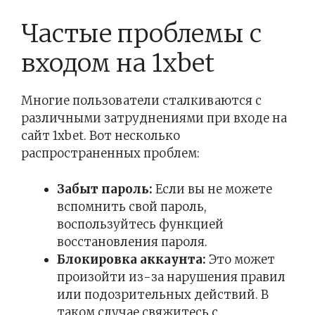
Частые проблемы с
входом на 1xbet
Многие пользователи сталкиваются с
различными затруднениями при входе на
сайт 1xbet. Вот несколько
распространенных проблем:
Забыт пароль:
Если вы не можете
вспомнить свой пароль,
воспользуйтесь функцией
восстановления пароля.
Блокировка аккаунта:
Это может
произойти из-за нарушения правил
или подозрительных действий. В
таком случае свяжитесь с