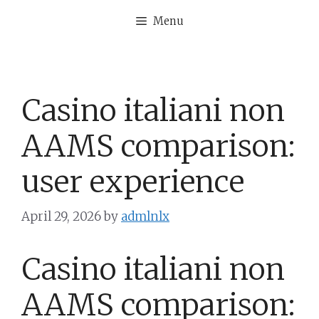
Skip
Menu
to
content
Casino italiani non
AAMS comparison:
user experience
April 29, 2026
by
admlnlx
Casino italiani non
AAMS comparison: