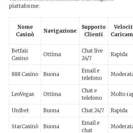
piattaforme:
Nome
Supporto
Velocit
Navigazione
Casinò
Clienti
Caricam
Betfair
Chat live
Ottima
Rapida
Casino
24/7
Email e
888 Casino
Buona
Moderat
telefono
Chat e
LeoVegas
Ottima
Molto ra
telefono
Unibet
Buona
Chat 24/7
Rapida
Email e
StarCasinò
Buona
Moderat
chat