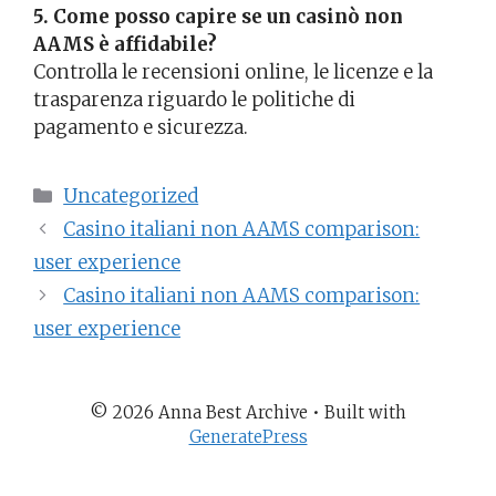
5. Come posso capire se un casinò non
AAMS è affidabile?
Controlla le recensioni online, le licenze e la
trasparenza riguardo le politiche di
pagamento e sicurezza.
Categories
Uncategorized
Casino italiani non AAMS comparison:
user experience
Casino italiani non AAMS comparison:
user experience
© 2026 Anna Best Archive
• Built with
GeneratePress