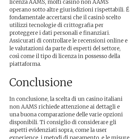
licenza AAMS, molti casinò non AAMS
operano sotto altre giurisdizioni rispettabili. É
fondamentale accertarsi che il casinò scelto
utilizzi tecnologie di crittografia per
proteggere i dati personali e finanziari.
Assicurati di controllare le recensioni online e
le valutazioni da parte di esperti del settore,
così come il tipo di licenza in possesso della
piattaforma.
Conclusione
In conclusione, la scelta di un casino italiani
non AAMS richiede attenzione ai dettagli e
una buona comparazione delle varie opzioni
disponibili. Ti consiglio di considerare gli
aspetti evidenziati sopra, come la user
experience, i metodi di pagamento, e le misure