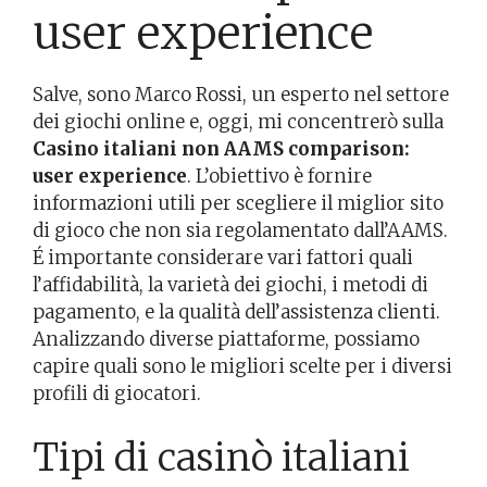
user experience
Salve, sono Marco Rossi, un esperto nel settore
dei giochi online e, oggi, mi concentrerò sulla
Casino italiani non AAMS comparison:
user experience
. L’obiettivo è fornire
informazioni utili per scegliere il miglior sito
di gioco che non sia regolamentato dall’AAMS.
É importante considerare vari fattori quali
l’affidabilità, la varietà dei giochi, i metodi di
pagamento, e la qualità dell’assistenza clienti.
Analizzando diverse piattaforme, possiamo
capire quali sono le migliori scelte per i diversi
profili di giocatori.
Tipi di casinò italiani