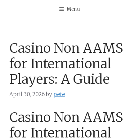
Skip
Menu
to
content
Casino Non AAMS
for International
Players: A Guide
April 30, 2026
by
pete
Casino Non AAMS
for International