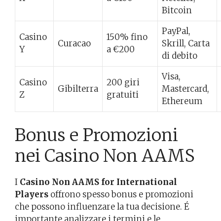
Bitcoin
PayPal,
Casino
150% fino
Curacao
Skrill, Carta
Y
a €200
di debito
Visa,
Casino
200 giri
Gibilterra
Mastercard,
Z
gratuiti
Ethereum
Bonus e Promozioni
nei Casino Non AAMS
I
Casino Non AAMS for International
Players
offrono spesso bonus e promozioni
che possono influenzare la tua decisione. É
importante analizzare i termini e le