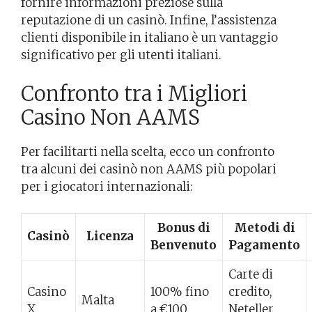
fornire informazioni preziose sulla
reputazione di un casinò. Infine, l’assistenza
clienti disponibile in italiano è un vantaggio
significativo per gli utenti italiani.
Confronto tra i Migliori
Casino Non AAMS
Per facilitarti nella scelta, ecco un confronto
tra alcuni dei casinò non AAMS più popolari
per i giocatori internazionali:
Bonus di
Metodi di
Casinò
Licenza
Benvenuto
Pagamento
Carte di
Casino
100% fino
credito,
Malta
X
a €100
Neteller,