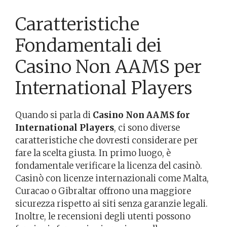
Caratteristiche
Fondamentali dei
Casino Non AAMS per
International Players
Quando si parla di
Casino Non AAMS for
International Players
, ci sono diverse
caratteristiche che dovresti considerare per
fare la scelta giusta. In primo luogo, è
fondamentale verificare la licenza del casinò.
Casinò con licenze internazionali come Malta,
Curacao o Gibraltar offrono una maggiore
sicurezza rispetto ai siti senza garanzie legali.
Inoltre, le recensioni degli utenti possono