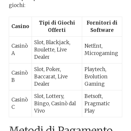
giochi:
Tipi di Giochi
Fornitori di
Casino
Offerti
Software
Slot, Blackjack,
Casinò
NetEnt,
Roulette, Live
A
Microgaming
Dealer
Slot, Poker,
Playtech,
Casinò
Baccarat, Live
Evolution
B
Dealer
Gaming
Slot, Lottery,
Betsoft,
Casinò
Bingo, Casinò dal
Pragmatic
C
Vivo
Play
Metodi di Pagamento