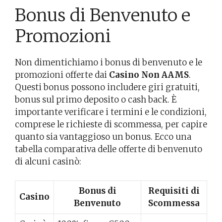
Bonus di Benvenuto e
Promozioni
Non dimentichiamo i bonus di benvenuto e le
promozioni offerte dai
Casino Non AAMS
.
Questi bonus possono includere giri gratuiti,
bonus sul primo deposito o cash back. È
importante verificare i termini e le condizioni,
comprese le richieste di scommessa, per capire
quanto sia vantaggioso un bonus. Ecco una
tabella comparativa delle offerte di benvenuto
di alcuni casinò:
Bonus di
Requisiti di
Casino
Benvenuto
Scommessa