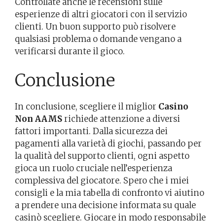
Controllate anche le recensioni sulle
esperienze di altri giocatori con il servizio
clienti. Un buon supporto può risolvere
qualsiasi problema o domande vengano a
verificarsi durante il gioco.
Conclusione
In conclusione, scegliere il miglior
Casino
Non AAMS
richiede attenzione a diversi
fattori importanti. Dalla sicurezza dei
pagamenti alla varietà di giochi, passando per
la qualità del supporto clienti, ogni aspetto
gioca un ruolo cruciale nell’esperienza
complessiva del giocatore. Spero che i miei
consigli e la mia tabella di confronto vi aiutino
a prendere una decisione informata su quale
casinò scegliere. Giocare in modo responsabile