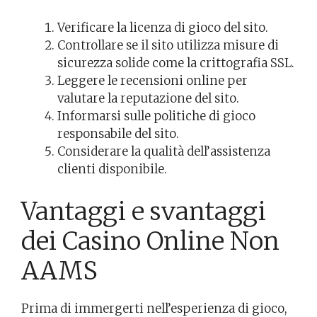
Verificare la licenza di gioco del sito.
Controllare se il sito utilizza misure di
sicurezza solide come la crittografia SSL.
Leggere le recensioni online per
valutare la reputazione del sito.
Informarsi sulle politiche di gioco
responsabile del sito.
Considerare la qualità dell’assistenza
clienti disponibile.
Vantaggi e svantaggi
dei Casino Online Non
AAMS
Prima di immergerti nell’esperienza di gioco,