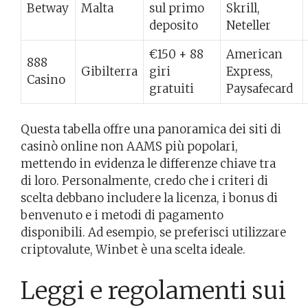
Betway
Malta
sul primo
Skrill,
deposito
Neteller
€150 + 88
American
888
Gibilterra
giri
Express,
Casino
gratuiti
Paysafecard
Questa tabella offre una panoramica dei siti di
casinò online non AAMS più popolari,
mettendo in evidenza le differenze chiave tra
di loro. Personalmente, credo che i criteri di
scelta debbano includere la licenza, i bonus di
benvenuto e i metodi di pagamento
disponibili. Ad esempio, se preferisci utilizzare
criptovalute, Winbet è una scelta ideale.
Leggi e regolamenti sui