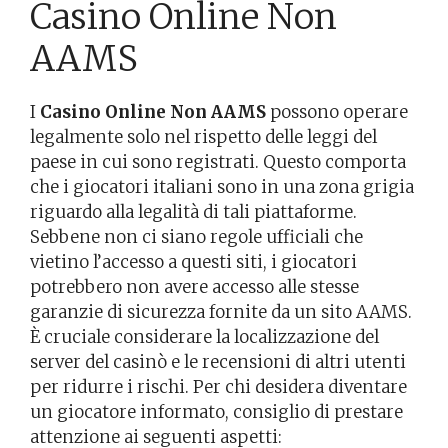
Casino Online Non
AAMS
I
Casino Online Non AAMS
possono operare
legalmente solo nel rispetto delle leggi del
paese in cui sono registrati. Questo comporta
che i giocatori italiani sono in una zona grigia
riguardo alla legalità di tali piattaforme.
Sebbene non ci siano regole ufficiali che
vietino l’accesso a questi siti, i giocatori
potrebbero non avere accesso alle stesse
garanzie di sicurezza fornite da un sito AAMS.
È cruciale considerare la localizzazione del
server del casinò e le recensioni di altri utenti
per ridurre i rischi. Per chi desidera diventare
un giocatore informato, consiglio di prestare
attenzione ai seguenti aspetti: