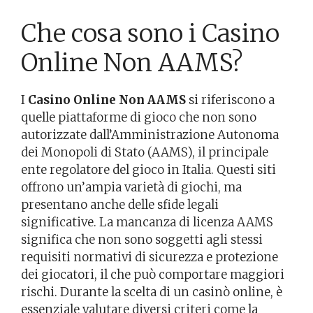
Che cosa sono i Casino
Online Non AAMS?
I
Casino Online Non AAMS
si riferiscono a
quelle piattaforme di gioco che non sono
autorizzate dall’Amministrazione Autonoma
dei Monopoli di Stato (AAMS), il principale
ente regolatore del gioco in Italia. Questi siti
offrono un’ampia varietà di giochi, ma
presentano anche delle sfide legali
significative. La mancanza di licenza AAMS
significa che non sono soggetti agli stessi
requisiti normativi di sicurezza e protezione
dei giocatori, il che può comportare maggiori
rischi. Durante la scelta di un casinò online, è
essenziale valutare diversi criteri come la