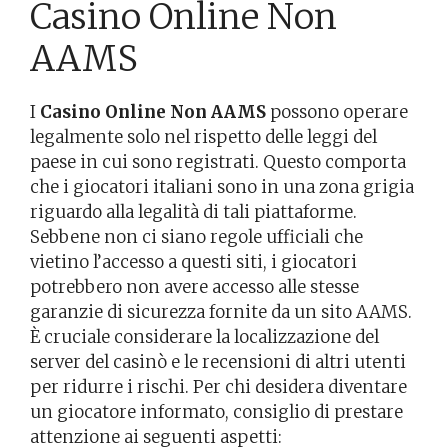
Casino Online Non
AAMS
I
Casino Online Non AAMS
possono operare
legalmente solo nel rispetto delle leggi del
paese in cui sono registrati. Questo comporta
che i giocatori italiani sono in una zona grigia
riguardo alla legalità di tali piattaforme.
Sebbene non ci siano regole ufficiali che
vietino l’accesso a questi siti, i giocatori
potrebbero non avere accesso alle stesse
garanzie di sicurezza fornite da un sito AAMS.
È cruciale considerare la localizzazione del
server del casinò e le recensioni di altri utenti
per ridurre i rischi. Per chi desidera diventare
un giocatore informato, consiglio di prestare
attenzione ai seguenti aspetti: