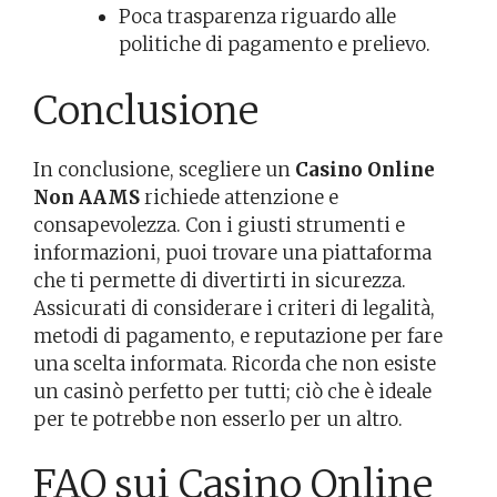
Poca trasparenza riguardo alle
politiche di pagamento e prelievo.
Conclusione
In conclusione, scegliere un
Casino Online
Non AAMS
richiede attenzione e
consapevolezza. Con i giusti strumenti e
informazioni, puoi trovare una piattaforma
che ti permette di divertirti in sicurezza.
Assicurati di considerare i criteri di legalità,
metodi di pagamento, e reputazione per fare
una scelta informata. Ricorda che non esiste
un casinò perfetto per tutti; ciò che è ideale
per te potrebbe non esserlo per un altro.
FAQ sui Casino Online