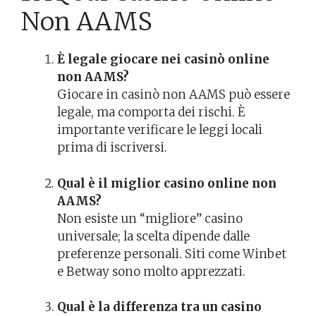
Non AAMS
È legale giocare nei casinò online
non AAMS?
Giocare in casinò non AAMS può essere
legale, ma comporta dei rischi. È
importante verificare le leggi locali
prima di iscriversi.
Qual è il miglior casino online non
AAMS?
Non esiste un “migliore” casino
universale; la scelta dipende dalle
preferenze personali. Siti come Winbet
e Betway sono molto apprezzati.
Qual è la differenza tra un casino