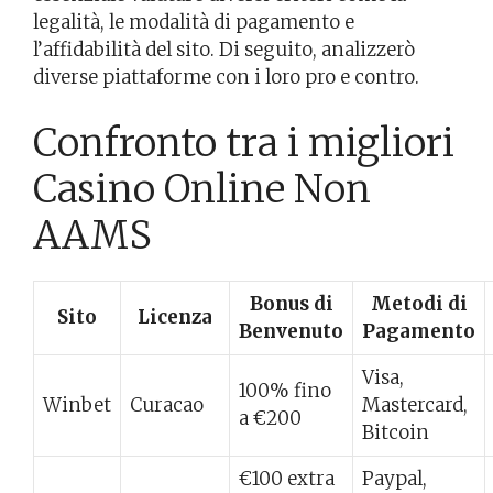
legalità, le modalità di pagamento e
l’affidabilità del sito. Di seguito, analizzerò
diverse piattaforme con i loro pro e contro.
Confronto tra i migliori
Casino Online Non
AAMS
Bonus di
Metodi di
Sito
Licenza
Benvenuto
Pagamento
Visa,
100% fino
Winbet
Curacao
Mastercard,
a €200
Bitcoin
€100 extra
Paypal,