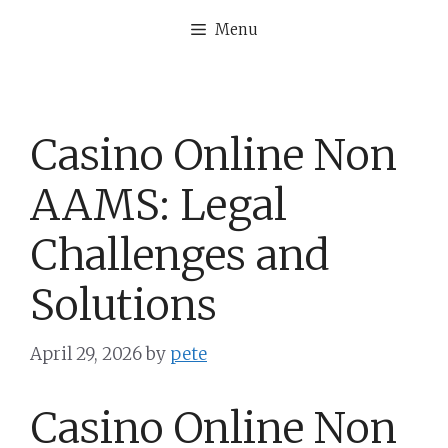
Skip
Menu
to
content
Casino Online Non
AAMS: Legal
Challenges and
Solutions
April 29, 2026
by
pete
Casino Online Non