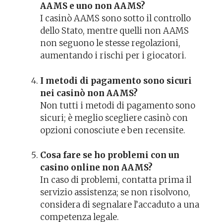
AAMS e uno non AAMS?
I casinò AAMS sono sotto il controllo
dello Stato, mentre quelli non AAMS
non seguono le stesse regolazioni,
aumentando i rischi per i giocatori.
I metodi di pagamento sono sicuri
nei casinò non AAMS?
Non tutti i metodi di pagamento sono
sicuri; è meglio scegliere casinò con
opzioni conosciute e ben recensite.
Cosa fare se ho problemi con un
casino online non AAMS?
In caso di problemi, contatta prima il
servizio assistenza; se non risolvono,
considera di segnalare l’accaduto a una
competenza legale.