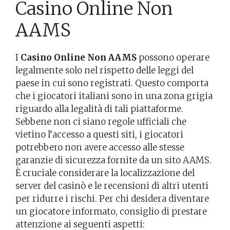
Casino Online Non
AAMS
I
Casino Online Non AAMS
possono operare
legalmente solo nel rispetto delle leggi del
paese in cui sono registrati. Questo comporta
che i giocatori italiani sono in una zona grigia
riguardo alla legalità di tali piattaforme.
Sebbene non ci siano regole ufficiali che
vietino l’accesso a questi siti, i giocatori
potrebbero non avere accesso alle stesse
garanzie di sicurezza fornite da un sito AAMS.
È cruciale considerare la localizzazione del
server del casinò e le recensioni di altri utenti
per ridurre i rischi. Per chi desidera diventare
un giocatore informato, consiglio di prestare
attenzione ai seguenti aspetti: