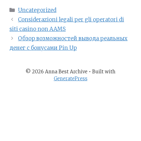
Categories
Uncategorized
Considerazioni legali per gli operatori di
siti casino non AAMS
Обзор возможностей вывода реальных
денег с бонусами Pin Up
© 2026 Anna Best Archive
• Built with
GeneratePress