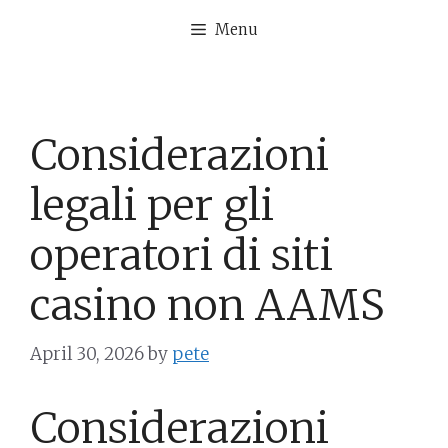
Skip
Menu
to
content
Considerazioni
legali per gli
operatori di siti
casino non AAMS
April 30, 2026
by
pete
Considerazioni