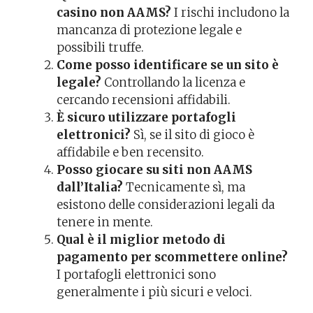
casino non AAMS?
I rischi includono la
mancanza di protezione legale e
possibili truffe.
Come posso identificare se un sito è
legale?
Controllando la licenza e
cercando recensioni affidabili.
È sicuro utilizzare portafogli
elettronici?
Sì, se il sito di gioco è
affidabile e ben recensito.
Posso giocare su siti non AAMS
dall’Italia?
Tecnicamente sì, ma
esistono delle considerazioni legali da
tenere in mente.
Qual è il miglior metodo di
pagamento per scommettere online?
I portafogli elettronici sono
generalmente i più sicuri e veloci.