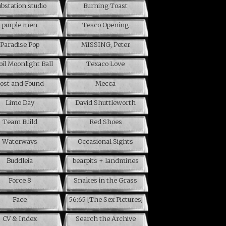
bstation studio
Burning Toast
purple men
Tesco Opening
Paradise Pop
MISSING, Peter
oil Moonlight Ball
Texaco Love
ost and Found
Mecca
Limo Day
David Shuttleworth
Team Build
Red Shoes
Waterways
Occasional Sights
Buddleia
bearpits + landmines
Force 8
Snakes in the Grass
Face
56:65 [The Sex Pictures]
CV & Index
Search the Archive