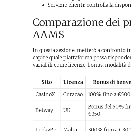
Servizio clienti: controlla la disponi
Comparazione dei pri
AAMS
In questa sezione, metterò a confronto tr
capire quale piattaforma possa risponder
variabili come licenze, bonus, modalità d
Sito
Licenza
Bonus di benv
CasinoX
Curacao
100% fino a €500
Bonus del 50% fi
Betway
UK
€250
LuckyBet
Malta
300% fino a €30