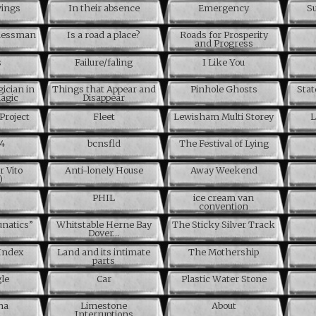
wings
In their absence
Emergency
Su
inessman
Is a road a place?
Roads for Prosperity
and Progress
s
Failure/faling
I Like You
ician in
Things that Appear and
Pinhole Ghosts
Stat
magic
Disappear
Project
Fleet
Lewisham Multi Storey
L
04
bcnsfld
The Festival of Lying
r Vito
Anti-lonely House
Away Weekend
)
PHIL
ice cream van
convention
unatics”
Whitstable Herne Bay
The Sticky Silver Track
Dover…
Index
Land and its intimate
The Mothership
parts
le
Car
Plastic Water Stone
na
Limestone
About
Interruptions