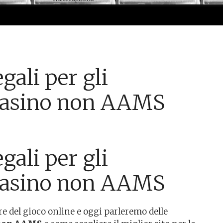
gali per gli
i casino non AAMS
gali per gli
i casino non AAMS
re del gioco online e oggi parleremo delle