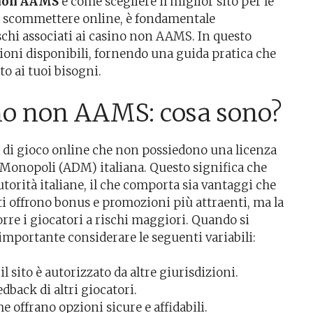
o non AAMS
e come scegliere il miglior sito per le
di scommettere online, è fondamentale
schi associati ai casino non AAMS. In questo
zioni disponibili, fornendo una guida pratica che
tto ai tuoi bisogni.
sino non AAMS: cosa sono?
 di gioco online che non possiedono una licenza
i Monopoli (ADM) italiana. Questo significa che
utorità italiane, il che comporta sia vantaggi che
ti offrono bonus e promozioni più attraenti, ma la
e i giocatori a rischi maggiori. Quando si
importante considerare le seguenti variabili:
il sito è autorizzato da altre giurisdizioni.
dback di altri giocatori.
 offrano opzioni sicure e affidabili.