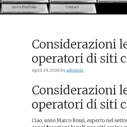
Go to Portfolio
Contact
Considerazioni le
operatori di sit
April 29, 2026
by
admlnlx
Considerazioni le
operatori di sit
Ciao, sono Marco Rossi, esperto nel setto