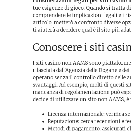
considerazioni legali per siti casin
tue esigenze di gioco. Quando si tratta 
comprendere le implicazioni legali e i ri
articolo, metterò a confronto diverse op
ti aiuterà a decidere qual è il sito più ada
Conoscere i siti ca
I siti casino non AAMS sono piattaforme
rilasciata dall’Agenzia delle Dogane e de
operano senza il controllo diretto delle a
svantaggi. Ad esempio, molti di questi si
mancanza di regolamentazione può esporr
decide di utilizzare un sito non AAMS, è 
Licenza internazionale: verifica se 
Reputazione: cerca recensioni e fee
Metodi di pagamento: assicurati che