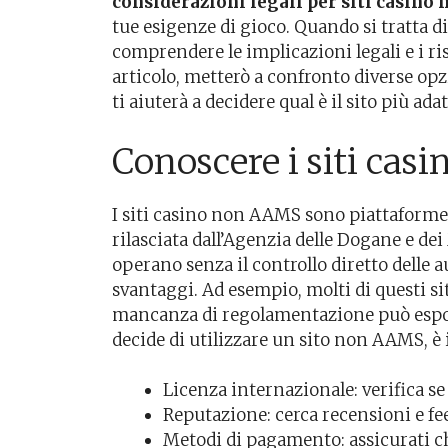
considerazioni legali per siti casin
tue esigenze di gioco. Quando si tratta 
comprendere le implicazioni legali e i ri
articolo, metterò a confronto diverse op
ti aiuterà a decidere qual è il sito più ada
Conoscere i siti ca
I siti casino non AAMS sono piattaforme
rilasciata dall’Agenzia delle Dogane e de
operano senza il controllo diretto delle a
svantaggi. Ad esempio, molti di questi si
mancanza di regolamentazione può esporr
decide di utilizzare un sito non AAMS, è 
Licenza internazionale: verifica se 
Reputazione: cerca recensioni e fee
Metodi di pagamento: assicurati che