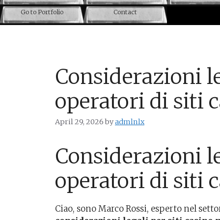
Go to Portfolio
Contact
Considerazioni le
operatori di sit
April 29, 2026
by
admlnlx
Considerazioni le
operatori di sit
Ciao, sono Marco Rossi, esperto nel setto