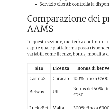
Servizio clienti: controlla la disponi
Comparazione dei pri
AAMS
In questa sezione, metterò a confronto tr
capire quale piattaforma possa risponder
variabili come licenze, bonus, modalità d
Sito
Licenza
Bonus di benv
CasinoX
Curacao
100% fino a €500
Bonus del 50% fi
Betway
UK
€250
LuckyBet
Malta
300% fino a €30