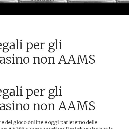
gali per gli
i casino non AAMS
gali per gli
i casino non AAMS
re del gioco online e oggi parleremo delle