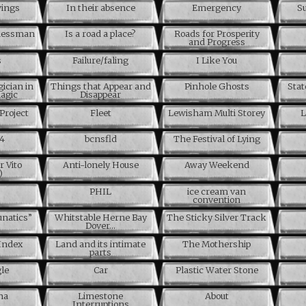
wings
In their absence
Emergency
Su
inessman
Is a road a place?
Roads for Prosperity
and Progress
s
Failure/faling
I Like You
ician in
Things that Appear and
Pinhole Ghosts
Stat
magic
Disappear
Project
Fleet
Lewisham Multi Storey
L
04
bcnsfld
The Festival of Lying
r Vito
Anti-lonely House
Away Weekend
)
PHIL
ice cream van
convention
unatics”
Whitstable Herne Bay
The Sticky Silver Track
Dover…
Index
Land and its intimate
The Mothership
parts
le
Car
Plastic Water Stone
na
Limestone
About
Interruptions