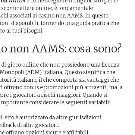
o non AAMS
e come scegliere il miglior sito per le
di scommettere online, è fondamentale
schi associati ai casino non AAMS. In questo
zioni disponibili, fornendo una guida pratica che
tto ai tuoi bisogni.
sino non AAMS: cosa sono?
 di gioco online che non possiedono una licenza
i Monopoli (ADM) italiana. Questo significa che
utorità italiane, il che comporta sia vantaggi che
ti offrono bonus e promozioni più attraenti, ma la
e i giocatori a rischi maggiori. Quando si
importante considerare le seguenti variabili:
il sito è autorizzato da altre giurisdizioni.
dback di altri giocatori.
 offrano opzioni sicure e affidabili.