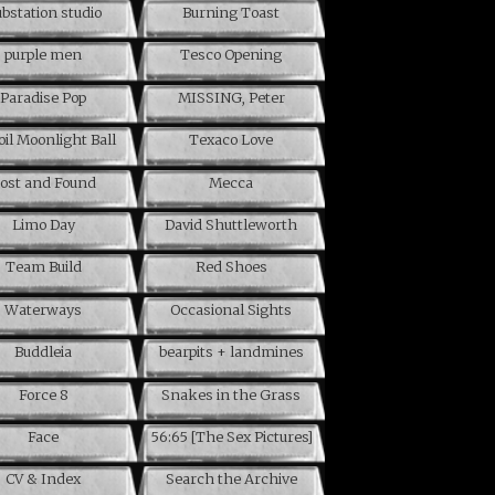
bstation studio
Burning Toast
purple men
Tesco Opening
Paradise Pop
MISSING, Peter
oil Moonlight Ball
Texaco Love
ost and Found
Mecca
Limo Day
David Shuttleworth
Team Build
Red Shoes
Waterways
Occasional Sights
Buddleia
bearpits + landmines
Force 8
Snakes in the Grass
Face
56:65 [The Sex Pictures]
CV & Index
Search the Archive