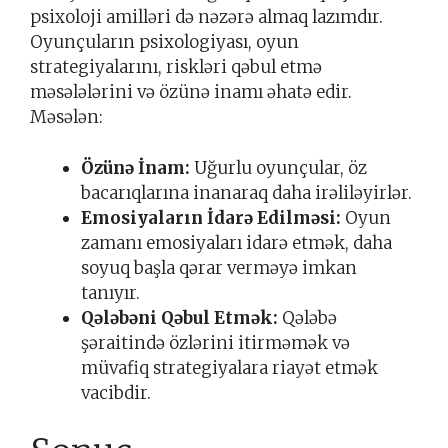
psixoloji amilləri də nəzərə almaq lazımdır.
Oyunçuların psixologiyası, oyun
strategiyalarını, riskləri qəbul etmə
məsələlərini və özünə inamı əhatə edir.
Məsələn:
Özünə İnam:
Uğurlu oyunçular, öz
bacarıqlarına inanaraq daha irəliləyirlər.
Emosiyaların İdarə Edilməsi:
Oyun
zamanı emosiyaları idarə etmək, daha
soyuq başla qərar verməyə imkan
tanıyır.
Qələbəni Qəbul Etmək:
Qələbə
şəraitində özlərini itirməmək və
müvafiq strategiyalara riayət etmək
vacibdir.