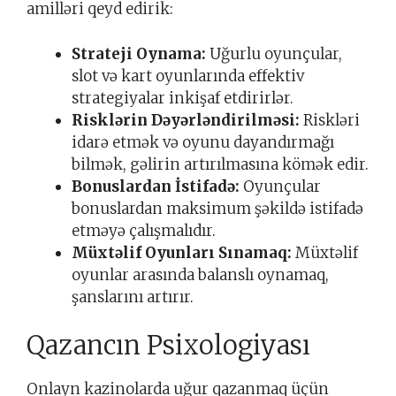
amilləri qeyd edirik:
Strateji Oynama:
Uğurlu oyunçular,
slot və kart oyunlarında effektiv
strategiyalar inkişaf etdirirlər.
Risklərin Dəyərləndirilməsi:
Riskləri
idarə etmək və oyunu dayandırmağı
bilmək, gəlirin artırılmasına kömək edir.
Bonuslardan İstifadə:
Oyunçular
bonuslardan maksimum şəkildə istifadə
etməyə çalışmalıdır.
Müxtəlif Oyunları Sınamaq:
Müxtəlif
oyunlar arasında balanslı oynamaq,
şanslarını artırır.
Qazancın Psixologiyası
Onlayn kazinolarda uğur qazanmaq üçün