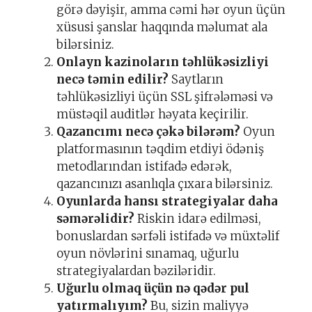
görə dəyişir, amma cəmi hər oyun üçün
xüsusi şanslar haqqında məlumat ala
bilərsiniz.
Onlayn kazinoların təhlükəsizliyi
necə təmin edilir?
Saytların
təhlükəsizliyi üçün SSL şifrələməsi və
müstəqil auditlər həyata keçirilir.
Qazancımı necə çəkə bilərəm?
Oyun
platformasının təqdim etdiyi ödəniş
metodlarından istifadə edərək,
qazancınızı asanlıqla çıxara bilərsiniz.
Oyunlarda hansı strategiyalar daha
səmərəlidir?
Riskin idarə edilməsi,
bonuslardan sərfəli istifadə və müxtəlif
oyun növlərini sınamaq, uğurlu
strategiyalardan bəziləridir.
Uğurlu olmaq üçün nə qədər pul
yatırmalıyım?
Bu, sizin maliyyə