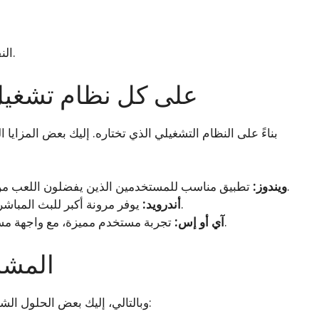
النقر على زر التنزيل وتأكيد عملية التثبيت.
مميزات تحميل 1xbet على كل نظام تشغ
تطبيق مناسب للمستخدمين الذين يفضلون اللعب من الكمبيوتر، بجودة عالية وسرعة في الأداء.
ويندوز:
يوفر مرونة أكبر للبث المباشر وميزات اللعب في أي وقت وفي أي مكان.
أندرويد:
تجربة مستخدم مميزة، مع واجهة مستخدم سهلة وبسيطة ومصممة بشكل جيد.
آي أو إس:
المشا
قد تواجه بعض المشكلات أثناء تحميل 1xbet، وبالتالي، إليك بعض الحلول الشائعة: