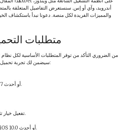
أندرويد، وآي أو إس. سنستعرض التفاصيل المتعلقة بالمتطل
والمميزات الفريدة لكل منصة. دعونا نبدأ باستكشاف الخي
متطلبات التحم
سيضمن لك تجربة تحميل سليمة وسلسة. إليك قائمة بالشروط التي تحتاجها:
يجب أن يكون لديك إصدار Windows 7 أو أحدث.
تفعيل خيار تثبيت التطبيقات من مصادر غير معروفة.
يجب أن يكون لديك جهاز آيفون بنظام iOS 10.0 أو أحدث.