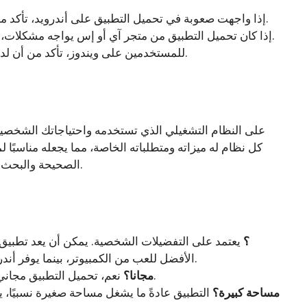
إذا واجهت صعوبة في تحميل التطبيق على أندرويد، تأكد من تفعيل خيارات الأمن في إعدادات الجهاز.
إذا كان تحميل التطبيق من متجر آي أو إس يواجه مشكلات، تحقق من وجود تحديثات النظام الضرورية.
للمستخدمين على ويندوز، تأكد من أن لديك مساحة تخزين كافية وأن النظام محدث.
كل نظام له ميزاته ومتطلباته الخاصة، مما يجعله مناسبًا 
الصحيحة والبحث عن المميزات التي تناسب استراتيجيتك في اللعب.
ما هو أفضل نظام لتحميل 1xbet؟
يعتمد على التفضيلات الشخصية. يمكن أن يعد تطبيق ا
الأفضل للعب من الكمبيوتر، بينما يوفر أندرويد وآي أو إس راحة الوصول عبر الهواتف.
نعم، تحميل التطبيق مجاني لجميع الأنظمة.
هل يمكنني تحميل 1xbet مجانا؟
هل يتطلب تطبيق 1xbet مساحة كبيرة؟
التطبيق عادةً ما يشغل مساحة صغيرة نسبيًا، ي