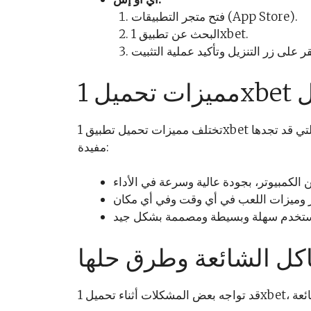
فتح متجر التطبيقات (App Store).
البحث عن تطبيق 1xbet.
يل
تختلف مميزات تحميل تطبيق 1xbet بناءً على النظام التشغيلي الذي تختاره. إليك بعض المزايا التي قد تجدها
مفيدة:
كل الشائعة وطرق حلها