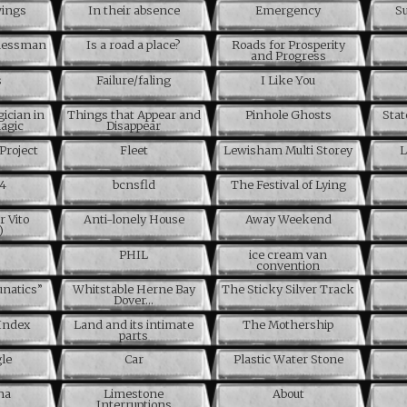
wings
In their absence
Emergency
Su
inessman
Is a road a place?
Roads for Prosperity
and Progress
s
Failure/faling
I Like You
ician in
Things that Appear and
Pinhole Ghosts
Stat
magic
Disappear
Project
Fleet
Lewisham Multi Storey
L
04
bcnsfld
The Festival of Lying
r Vito
Anti-lonely House
Away Weekend
)
PHIL
ice cream van
convention
unatics”
Whitstable Herne Bay
The Sticky Silver Track
Dover…
Index
Land and its intimate
The Mothership
parts
le
Car
Plastic Water Stone
na
Limestone
About
Interruptions