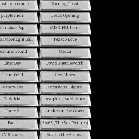
bstation studio
Burning Toast
purple men
Tesco Opening
Paradise Pop
MISSING, Peter
oil Moonlight Ball
Texaco Love
ost and Found
Mecca
Limo Day
David Shuttleworth
Team Build
Red Shoes
Waterways
Occasional Sights
Buddleia
bearpits + landmines
Force 8
Snakes in the Grass
Face
56:65 [The Sex Pictures]
CV & Index
Search the Archive