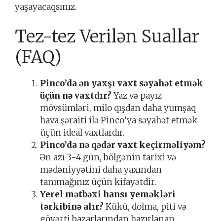
yaşayacaqsınız.
Tez-tez Verilən Suallar
(FAQ)
Pinco’da ən yaxşı vaxt səyahət etmək
üçün nə vaxtdır?
Yaz və payız
mövsümləri, milo qışdan daha yumşaq
hava şəraiti ilə Pinco’ya səyahət etmək
üçün ideal vaxtlardır.
Pinco’da nə qədər vaxt keçirməliyəm?
Ən azı 3-4 gün, bölgənin tarixi və
mədəniyyətini daha yaxından
tanımağınız üçün kifayətdir.
Yerel mətbəxi hansı yeməkləri
tərkibinə alır?
Kükü, dolma, piti və
göyərti bazarlarından hazırlanan