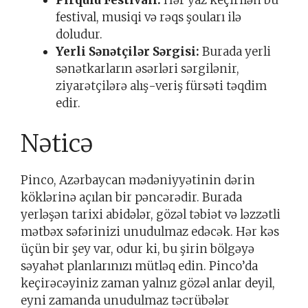
festival, musiqi və rəqs şouları ilə
doludur.
Yerli Sənətçilər Sərgisi:
Burada yerli
sənətkarların əsərləri sərgilənir,
ziyarətçilərə alış-veriş fürsəti təqdim
edir.
Nəticə
Pinco, Azərbaycan mədəniyyətinin dərin
köklərinə açılan bir pəncərədir. Burada
yerləşən tarixi abidələr, gözəl təbiət və ləzzətli
mətbəx səfərinizi unudulmaz edəcək. Hər kəs
üçün bir şey var, odur ki, bu şirin bölgəyə
səyahət planlarınızı mütləq edin. Pinco’da
keçirəcəyiniz zaman yalnız gözəl anlar deyil,
eyni zamanda unudulmaz təcrübələr