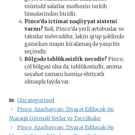
müxtəlif salatlar mətbəxin tərkib
hissələrindən biridir.
Pinco’da ictimai nəqliyyat sistemi
varmı?
Bəli, Pinco’da yerli avtobuslar və
taksilər mövcuddur, lakin qrup şəklində
gəzərkən maşın kiralamaq da yaxşı bir
seçimdir.
Bölgədə təhlükəsizlik necədir?
Pinco,
çöl bölgəsi olsa da, təhlükəsizdir, amma
səyahət zamanı həmişə ehtiyatlı
olmaqda fayda var.
Categories
Uncategorized
Pinco, Azərbaycan: Ziyarət Ediləcək Ən
Maraqlı Görməli Yerlər və Təcrübələr
Pinco, Azərbaycan: Ziyarət Ediləcək Ən