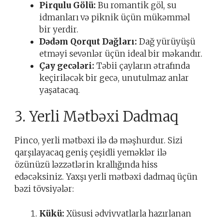
Pirqulu Gölü:
Bu romantik göl, su
idmanları və piknik üçün mükəmməl
bir yerdir.
Dədəm Qorqut Dağları:
Dağ yürüyüşü
etməyi sevənlər üçün ideal bir məkandır.
Çay gecələri:
Təbii çayların ətrafında
keçiriləcək bir gecə, unutulmaz anlar
yaşatacaq.
3. Yerli Mətbəxi Dadmaq
Pinco, yerli mətbəxi ilə də məşhurdur. Sizi
qarşılayacaq geniş çeşidli yeməklər ilə
özünüzü ləzzətlərin krallığında hiss
edəcəksiniz. Yaxşı yerli mətbəxi dadmaq üçün
bəzi tövsiyələr:
Kükü:
Xüsusi ədviyyatlarla hazırlanan