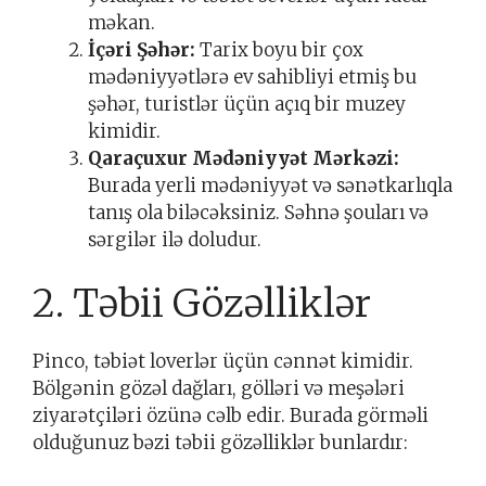
məkan.
İçəri Şəhər:
Tarix boyu bir çox
mədəniyyətlərə ev sahibliyi etmiş bu
şəhər, turistlər üçün açıq bir muzey
kimidir.
Qaraçuxur Mədəniyyət Mərkəzi:
Burada yerli mədəniyyət və sənətkarlıqla
tanış ola biləcəksiniz. Səhnə şouları və
sərgilər ilə doludur.
2. Təbii Gözəlliklər
Pinco, təbiət loverlər üçün cənnət kimidir.
Bölgənin gözəl dağları, gölləri və meşələri
ziyarətçiləri özünə cəlb edir. Burada görməli
olduğunuz bəzi təbii gözəlliklər bunlardır: