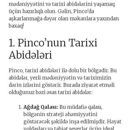
mədəniyyətini və tarixi abidələrini yaşamaq
üçün hazırlıqlı olun. Gəlin, Pinco’da
aşkarlanmağa dəyər olan məkanlara yaxından
baxaq!
1. Pinco’nun Tarixi
Abidələri
Pinco, tarixi abidələri ilə dolu bir bölgədir. Bu
abidələr, yerli mədəniyyətin və tariximizin
dərin izlərini göstərir. Burada ziyarət etməli
olduğunuz bəzi əsas tarixi abidələr:
Ağdağ Qalası:
Bu müdafiə qalası,
bölgənin strateji əhəmiyyətini
göstərəcək şəkildə inşa edilmişdir. Həyat
yoldaşları və təbiət severlər üçün ideal