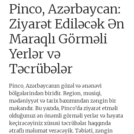
Pinco, Azərbaycan:
Ziyarət Ediləcək Ən
Maraqlı Görməli
Yerlər və
Təcrübələr
Pinco, Azərbaycanın gözəl və ənənəvi
bölgələrindən biridir. Region, musiqi,
mədəniyyət və tarix baxımından zəngin bir
məkandır. Bu yazıda, Pinco’da ziyarət etməli
olduğunuz ən önəmli görməli yerlər və həyata
keçirəcəyiniz xüsusi təcrübələr haqqında
ətraflı məlumat verəcəyik. Təbiəti, zəngin