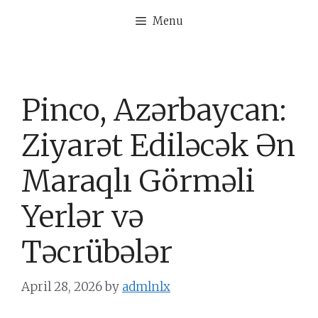
Skip
Menu
to
content
Pinco, Azərbaycan:
Ziyarət Ediləcək Ən
Maraqlı Görməli
Yerlər və
Təcrübələr
April 28, 2026
by
admlnlx