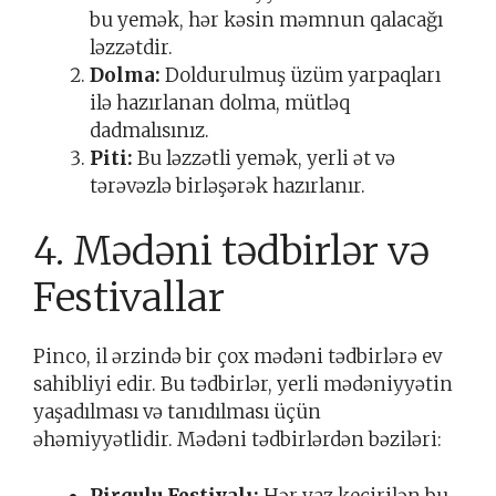
bu yemək, hər kəsin məmnun qalacağı
ləzzətdir.
Dolma:
Doldurulmuş üzüm yarpaqları
ilə hazırlanan dolma, mütləq
dadmalısınız.
Piti:
Bu ləzzətli yemək, yerli ət və
tərəvəzlə birləşərək hazırlanır.
4. Mədəni tədbirlər və
Festivallar
Pinco, il ərzində bir çox mədəni tədbirlərə ev
sahibliyi edir. Bu tədbirlər, yerli mədəniyyətin
yaşadılması və tanıdılması üçün
əhəmiyyətlidir. Mədəni tədbirlərdən bəziləri:
Pirqulu Festivalı:
Hər yaz keçirilən bu