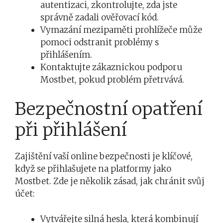
autentizaci, zkontrolujte, zda jste
správně zadali ověřovací kód.
Vymazání mezipaměti prohlížeče může
pomoci odstranit problémy s
přihlášením.
Kontaktujte zákaznickou podporu
Mostbet, pokud problém přetrvává.
Bezpečnostní opatření
při přihlášení
Zajištění vaší online bezpečnosti je klíčové,
když se přihlašujete na platformy jako
Mostbet. Zde je několik zásad, jak chránit svůj
účet:
Vytvářejte silná hesla, která kombinují