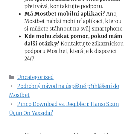
přetrvává, kontaktujte podporu.
Má Mostbet mobilní aplikaci?
Ano,
Mostbet nabízí mobilní aplikaci, kterou
si můžete stáhnout na svůj smartphone.
Kde mohu získat pomoc, pokud mám
další otázky?
Kontaktujte zákaznickou
podporu Mostbet, která je k dispozici
24/7.
Categories
Uncategorized
Podrobný návod na úspěšné přihlášení do
Mostbet
Pinco Download vs. Rəqibləri: Hansı Sizin
Üçün Ən Yaxşıdır?