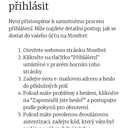
přihlásit
Nyní přistoupíme k samotnému procesu
přihlášení. Níže najdete detailní postup, jak se
dostat do vašeho účtu na Mostbet:
Otevřete webovou stránku Mostbet.
Klikněte na tlačítko “Přihlášení”
umístěné v pravém horním rohu
stránky.
Zadejte svou e-mailovou adresu a heslo
do příslušných polí.
Pokud máte problémy s heslem, klikněte
na “Zapomněli jste heslo?” a postupujte
podle pokynů pro obnovení.
Pokud máte povolenou dvoufázovou
autentizaci, zadejte kód, který vám byl