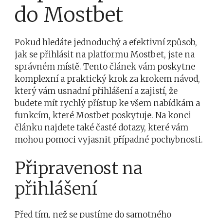
do Mostbet
Pokud hledáte jednoduchý a efektivní způsob,
jak se přihlásit na platformu Mostbet, jste na
správném místě. Tento článek vám poskytne
komplexní a praktický krok za krokem návod,
který vám usnadní přihlášení a zajistí, že
budete mít rychlý přístup ke všem nabídkám a
funkcím, které Mostbet poskytuje. Na konci
článku najdete také časté dotazy, které vám
mohou pomoci vyjasnit případné pochybnosti.
Připravenost na
přihlášení
Před tím, než se pustíme do samotného