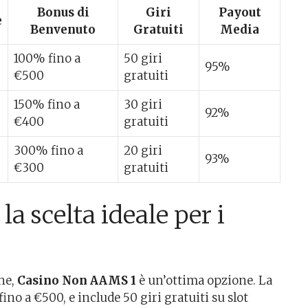
Bonus di
Giri
Payout
e
Benvenuto
Gratuiti
Media
100% fino a
50 giri
95%
€500
gratuiti
150% fino a
30 giri
92%
€400
gratuiti
300% fino a
20 giri
93%
€300
gratuiti
a scelta ideale per i
ine,
Casino Non AAMS 1
è un’ottima opzione. La
no a €500, e include 50 giri gratuiti su slot