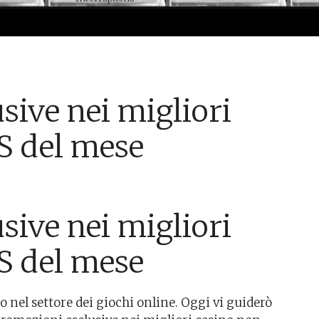
sive nei migliori
S del mese
sive nei migliori
S del mese
o nel settore dei giochi online. Oggi vi guiderò