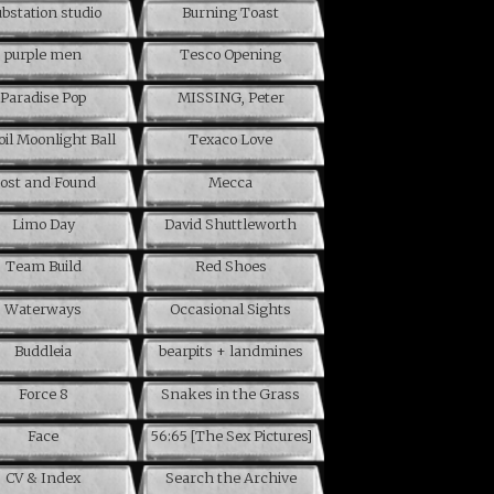
bstation studio
Burning Toast
purple men
Tesco Opening
Paradise Pop
MISSING, Peter
oil Moonlight Ball
Texaco Love
ost and Found
Mecca
Limo Day
David Shuttleworth
Team Build
Red Shoes
Waterways
Occasional Sights
Buddleia
bearpits + landmines
Force 8
Snakes in the Grass
Face
56:65 [The Sex Pictures]
CV & Index
Search the Archive