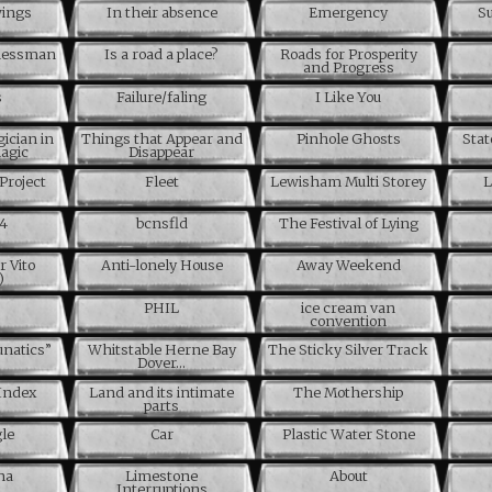
wings
In their absence
Emergency
Su
inessman
Is a road a place?
Roads for Prosperity
and Progress
s
Failure/faling
I Like You
ician in
Things that Appear and
Pinhole Ghosts
Stat
magic
Disappear
Project
Fleet
Lewisham Multi Storey
L
04
bcnsfld
The Festival of Lying
r Vito
Anti-lonely House
Away Weekend
)
PHIL
ice cream van
convention
unatics”
Whitstable Herne Bay
The Sticky Silver Track
Dover…
Index
Land and its intimate
The Mothership
parts
le
Car
Plastic Water Stone
na
Limestone
About
Interruptions