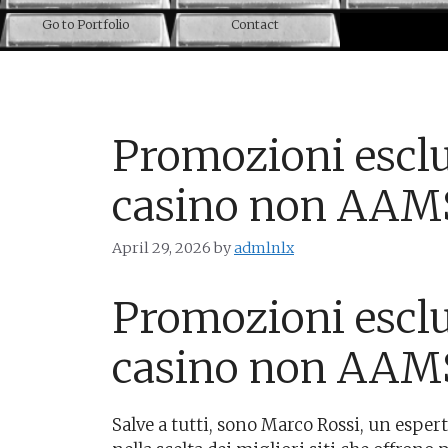
Go to Portfolio
Contact
Promozioni esclu
casino non AAM
April 29, 2026
by
admlnlx
Promozioni esclu
casino non AAM
Salve a tutti, sono Marco Rossi, un espert