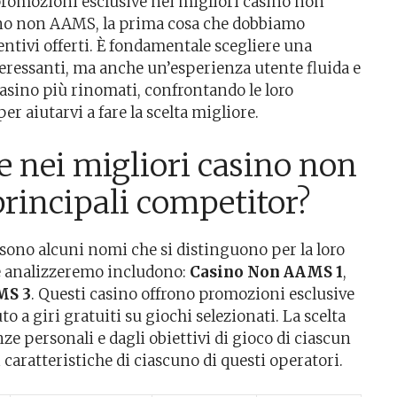
o promozioni esclusive nei migliori casino non
no non AAMS, la prima cosa che dobbiamo
ntivi offerti. È fondamentale scegliere una
eressanti, ma anche un’esperienza utente fluida e
 casino più rinomati, confrontando le loro
er aiutarvi a fare la scelta migliore.
 nei migliori casino non
rincipali competitor?
 sono alcuni nomi che si distinguono per la loro
i che analizzeremo includono:
Casino Non AAMS 1
,
MS 3
. Questi casino offrono promozioni esclusive
 a giri gratuiti su giochi selezionati. La scelta
ze personali e dagli obiettivi di gioco di ciascun
 caratteristiche di ciascuno di questi operatori.