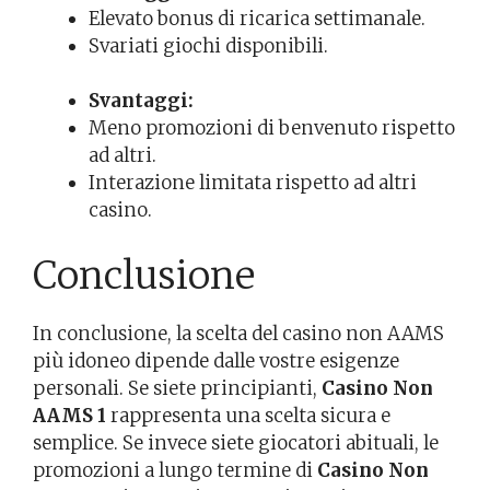
Elevato bonus di ricarica settimanale.
Svariati giochi disponibili.
Svantaggi:
Meno promozioni di benvenuto rispetto
ad altri.
Interazione limitata rispetto ad altri
casino.
Conclusione
In conclusione, la scelta del casino non AAMS
più idoneo dipende dalle vostre esigenze
personali. Se siete principianti,
Casino Non
AAMS 1
rappresenta una scelta sicura e
semplice. Se invece siete giocatori abituali, le
promozioni a lungo termine di
Casino Non