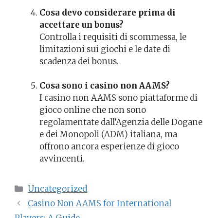
Cosa devo considerare prima di
accettare un bonus?
Controlla i requisiti di scommessa, le
limitazioni sui giochi e le date di
scadenza dei bonus.
Cosa sono i casino non AAMS?
I casino non AAMS sono piattaforme di
gioco online che non sono
regolamentate dall’Agenzia delle Dogane
e dei Monopoli (ADM) italiana, ma
offrono ancora esperienze di gioco
avvincenti.
Categories
Uncategorized
Casino Non AAMS for International