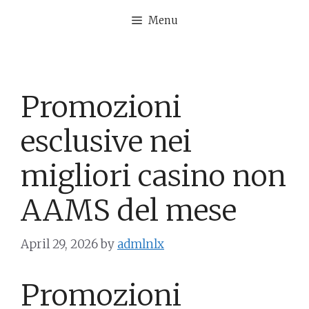
Skip
Menu
to
content
Promozioni
esclusive nei
migliori casino non
AAMS del mese
April 29, 2026
by
admlnlx
Promozioni