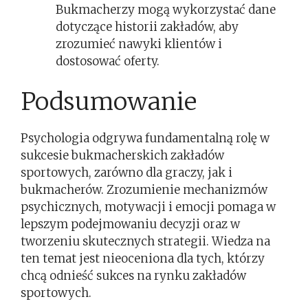
Bukmacherzy mogą wykorzystać dane
dotyczące historii zakładów, aby
zrozumieć nawyki klientów i
dostosować oferty.
Podsumowanie
Psychologia odgrywa fundamentalną rolę w
sukcesie bukmacherskich zakładów
sportowych, zarówno dla graczy, jak i
bukmacherów. Zrozumienie mechanizmów
psychicznych, motywacji i emocji pomaga w
lepszym podejmowaniu decyzji oraz w
tworzeniu skutecznych strategii. Wiedza na
ten temat jest nieoceniona dla tych, którzy
chcą odnieść sukces na rynku zakładów
sportowych.