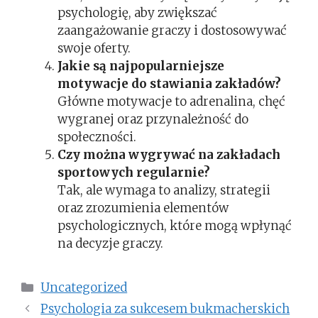
psychologię, aby zwiększać
zaangażowanie graczy i dostosowywać
swoje oferty.
Jakie są najpopularniejsze
motywacje do stawiania zakładów?
Główne motywacje to adrenalina, chęć
wygranej oraz przynależność do
społeczności.
Czy można wygrywać na zakładach
sportowych regularnie?
Tak, ale wymaga to analizy, strategii
oraz zrozumienia elementów
psychologicznych, które mogą wpłynąć
na decyzje graczy.
Categories
Uncategorized
Psychologia za sukcesem bukmacherskich