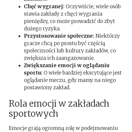
Chęć wygranej:
Oczywiście, wiele osób
stawia zakłady z chęci wygrania
pieniędzy, co może prowadzić do zbyt
dużego ryzyka.
Przystosowanie społeczne:
Niektórzy
gracze chcą po prostu być częścią
społeczności lub kultury zakładów, co
zwiększa ich zaangażowanie.
Zwiększanie emocji w oglądaniu
sportu:
O wiele bardziej ekscytujące jest
oglądanie meczu, gdy mamy na niego
postawiony zakład.
Rola emocji w zakładach
sportowych
Emocje grają ogromną rolę w podejmowaniu