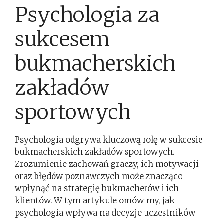
Psychologia za
sukcesem
bukmacherskich
zakładów
sportowych
Psychologia odgrywa kluczową rolę w sukcesie
bukmacherskich zakładów sportowych.
Zrozumienie zachowań graczy, ich motywacji
oraz błędów poznawczych może znacząco
wpłynąć na strategię bukmacherów i ich
klientów. W tym artykule omówimy, jak
psychologia wpływa na decyzje uczestników