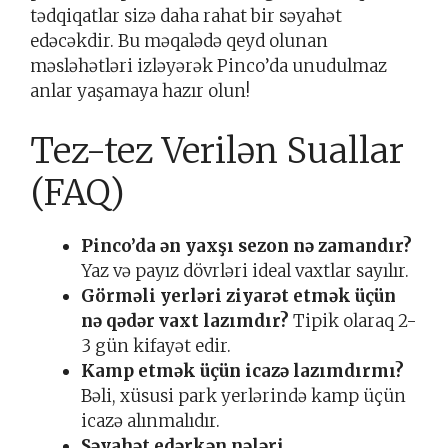
tədqiqatlar sizə daha rahat bir səyahət
edəcəkdir. Bu məqalədə qeyd olunan
məsləhətləri izləyərək Pinco’da unudulmaz
anlar yaşamaya hazır olun!
Tez-tez Verilən Suallar
(FAQ)
Pinco’da ən yaxşı sezon nə zamandır?
Yaz və payız dövrləri ideal vaxtlar sayılır.
Görməli yerləri ziyarət etmək üçün
nə qədər vaxt lazımdır?
Tipik olaraq 2-
3 gün kifayət edir.
Kamp etmək üçün icazə lazımdırmı?
Bəli, xüsusi park yerlərində kamp üçün
icazə alınmalıdır.
Səyahət edərkən nələri