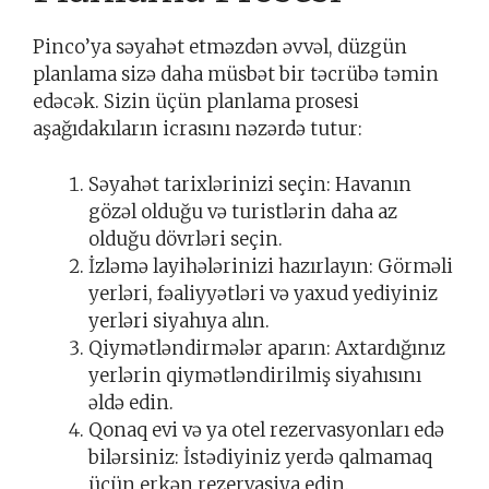
Pinco’ya səyahət etməzdən əvvəl, düzgün
planlama sizə daha müsbət bir təcrübə təmin
edəcək. Sizin üçün planlama prosesi
aşağıdakıların icrasını nəzərdə tutur:
Səyahət tarixlərinizi seçin: Havanın
gözəl olduğu və turistlərin daha az
olduğu dövrləri seçin.
İzləmə layihələrinizi hazırlayın: Görməli
yerləri, fəaliyyətləri və yaxud yediyiniz
yerləri siyahıya alın.
Qiymətləndirmələr aparın: Axtardığınız
yerlərin qiymətləndirilmiş siyahısını
əldə edin.
Qonaq evi və ya otel rezervasyonları edə
bilərsiniz: İstədiyiniz yerdə qalmamaq
üçün erkən rezervasiya edin.