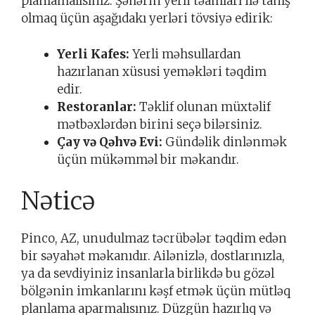
planlamalısınız. Şəhərin yerli təamları ilə tanış
olmaq üçün aşağıdakı yerləri tövsiyə edirik:
Yerli Kafes:
Yerli məhsullardan
hazırlanan xüsusi yeməkləri təqdim
edir.
Restoranlar:
Təklif olunan müxtəlif
mətbəxlərdən birini seçə bilərsiniz.
Çay və Qəhvə Evi:
Gündəlik dinlənmək
üçün mükəmməl bir məkandır.
Nəticə
Pinco, AZ, unudulmaz təcrübələr təqdim edən
bir səyahət məkanıdır. Ailənizlə, dostlarınızla,
ya da sevdiyiniz insanlarla birlikdə bu gözəl
bölgənin imkanlarını kəşf etmək üçün mütləq
planlama aparmalısınız. Düzgün hazırlıq və