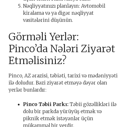
Nəqliyyatınızı planlayın: Avtomobil
kiralama və ya digər nəqliyyat
vasitələrini düşünün.
Görməli Yerlər:
Pinco’da Nələri Ziyarət
Etməlisiniz?
Pinco, AZ ərazisi, təbiəti, tarixi və mədəniyyəti
ilə doludur. Bəzi ziyarət etməyə dəyər olan
yerlər bunlardır:
Pinco Təbii Parkı:
Təbii gözəllikləri ilə
dolu bir parkda yürüyüş etmək və
piknik etmək istəyənlər üçün
mükəmməl bir yerdir.