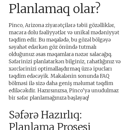
Planlamaq olar?
Pinco, Arizona ziyarətçilərə təbii gözəlliklər,
macəra dolu fəaliyyətlər və unikal mədəniyyət
təqdim edir. Bu məqalədə, bu gözəl bölgəyə
səyahət edərkən göz önündə tutmalı
olduğunuz əsas məqamlara nəzər salacağıq.
Səfərinizi planlatarkən bilginiz, rahatlığınız və
xərclərinizi optimallaşdırmaq üzrə ipucları
təqdim edəcəyik. Makalənin sonunda FAQ
bölməsi ilə sizə daha geniş məlumat təqdim
ediləcəkdir. Hazırsınızsa, Pinco’ya unudulmaz
bir səfər planlamağınıza başlayaq!
Səfərə Hazırlıq:
Planlama Prosesi