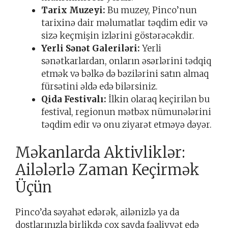
Tarix Muzeyi:
Bu muzey, Pinco’nun
tarixinə dair məlumatlar təqdim edir və
sizə keçmişin izlərini göstərəcəkdir.
Yerli Sənət Galeriləri:
Yerli
sənətkarlardan, onların əsərlərini tədqiq
etmək və bəlkə də bəzilərini satın almaq
fürsətini əldə edə bilərsiniz.
Qida Festivalı:
İlkin olaraq keçirilən bu
festival, regionun mətbəx nümunələrini
təqdim edir və onu ziyarət etməyə dəyər.
Məkanlarda Aktivliklər:
Ailələrlə Zaman Keçirmək
Üçün
Pinco’da səyahət edərək, ailənizlə ya da
dostlarınızla birlikdə çox sayda fəaliyyət edə