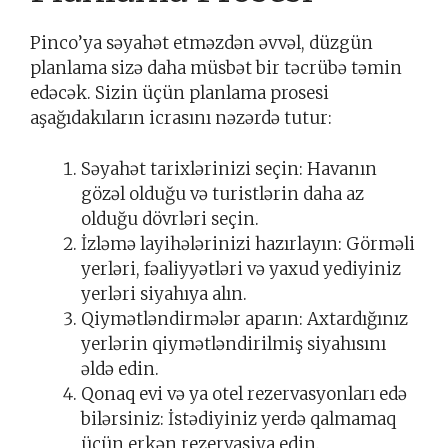
Pinco’ya səyahət etməzdən əvvəl, düzgün
planlama sizə daha müsbət bir təcrübə təmin
edəcək. Sizin üçün planlama prosesi
aşağıdakıların icrasını nəzərdə tutur:
Səyahət tarixlərinizi seçin: Havanın
gözəl olduğu və turistlərin daha az
olduğu dövrləri seçin.
İzləmə layihələrinizi hazırlayın: Görməli
yerləri, fəaliyyətləri və yaxud yediyiniz
yerləri siyahıya alın.
Qiymətləndirmələr aparın: Axtardığınız
yerlərin qiymətləndirilmiş siyahısını
əldə edin.
Qonaq evi və ya otel rezervasyonları edə
bilərsiniz: İstədiyiniz yerdə qalmamaq
üçün erkən rezervasiya edin.