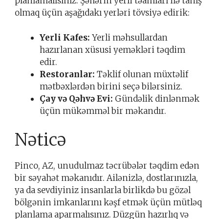
planlamalısınız. Şəhərin yerli təamları ilə tanış
olmaq üçün aşağıdakı yerləri tövsiyə edirik:
Yerli Kafes:
Yerli məhsullardan
hazırlanan xüsusi yeməkləri təqdim
edir.
Restoranlar:
Təklif olunan müxtəlif
mətbəxlərdən birini seçə bilərsiniz.
Çay və Qəhvə Evi:
Gündəlik dinlənmək
üçün mükəmməl bir məkandır.
Nəticə
Pinco, AZ, unudulmaz təcrübələr təqdim edən
bir səyahət məkanıdır. Ailənizlə, dostlarınızla,
ya da sevdiyiniz insanlarla birlikdə bu gözəl
bölgənin imkanlarını kəşf etmək üçün mütləq
planlama aparmalısınız. Düzgün hazırlıq və