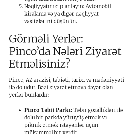
Nəqliyyatınızı planlayın: Avtomobil
kiralama və ya digər nəqliyyat
vasitələrini düşünün.
Görməli Yerlər:
Pinco’da Nələri Ziyarət
Etməlisiniz?
Pinco, AZ ərazisi, təbiəti, tarixi və mədəniyyəti
ilə doludur. Bəzi ziyarət etməyə dəyər olan
yerlər bunlardır:
Pinco Təbii Parkı:
Təbii gözəllikləri ilə
dolu bir parkda yürüyüş etmək və
piknik etmək istəyənlər üçün
mükəmməl bir yerdir.