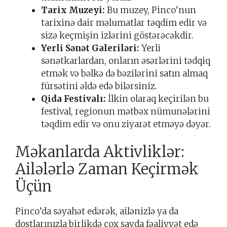
Tarix Muzeyi:
Bu muzey, Pinco’nun
tarixinə dair məlumatlar təqdim edir və
sizə keçmişin izlərini göstərəcəkdir.
Yerli Sənət Galeriləri:
Yerli
sənətkarlardan, onların əsərlərini tədqiq
etmək və bəlkə də bəzilərini satın almaq
fürsətini əldə edə bilərsiniz.
Qida Festivalı:
İlkin olaraq keçirilən bu
festival, regionun mətbəx nümunələrini
təqdim edir və onu ziyarət etməyə dəyər.
Məkanlarda Aktivliklər:
Ailələrlə Zaman Keçirmək
Üçün
Pinco’da səyahət edərək, ailənizlə ya da
dostlarınızla birlikdə çox sayda fəaliyyət edə