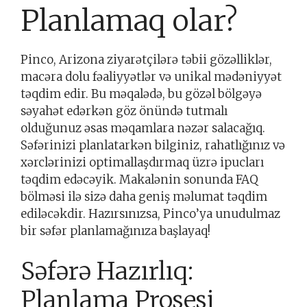
Planlamaq olar?
Pinco, Arizona ziyarətçilərə təbii gözəlliklər,
macəra dolu fəaliyyətlər və unikal mədəniyyət
təqdim edir. Bu məqalədə, bu gözəl bölgəyə
səyahət edərkən göz önündə tutmalı
olduğunuz əsas məqamlara nəzər salacağıq.
Səfərinizi planlatarkən bilginiz, rahatlığınız və
xərclərinizi optimallaşdırmaq üzrə ipucları
təqdim edəcəyik. Makalənin sonunda FAQ
bölməsi ilə sizə daha geniş məlumat təqdim
ediləcəkdir. Hazırsınızsa, Pinco’ya unudulmaz
bir səfər planlamağınıza başlayaq!
Səfərə Hazırlıq:
Planlama Prosesi