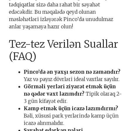
tədqiqatlar sizə daha rahat bir səyahət
edəcəkdir. Bu məqalədə qeyd olunan
məsləhətləri izləyərək Pinco’da unudulmaz
anlar yaşamaya hazır olun!
Tez-tez Verilən Suallar
(FAQ)
Pinco’da ən yaxşı sezon nə zamandır?
Yaz və payız dövrləri ideal vaxtlar sayılır.
Görməli yerləri ziyarət etmək üçün
nə qədər vaxt lazımdır?
Tipik olaraq 2-
3 gün kifayət edir.
Kamp etmək üçün icazə lazımdırmı?
Bəli, xüsusi park yerlərində kamp üçün
icazə alınmalıdır.
Səyahət edərkən nələri