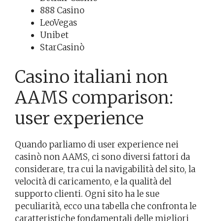
888 Casino
LeoVegas
Unibet
StarCasinò
Casino italiani non
AAMS comparison:
user experience
Quando parliamo di user experience nei
casinò non AAMS, ci sono diversi fattori da
considerare, tra cui la navigabilità del sito, la
velocità di caricamento, e la qualità del
supporto clienti. Ogni sito ha le sue
peculiarità, ecco una tabella che confronta le
caratteristiche fondamentali delle migliori