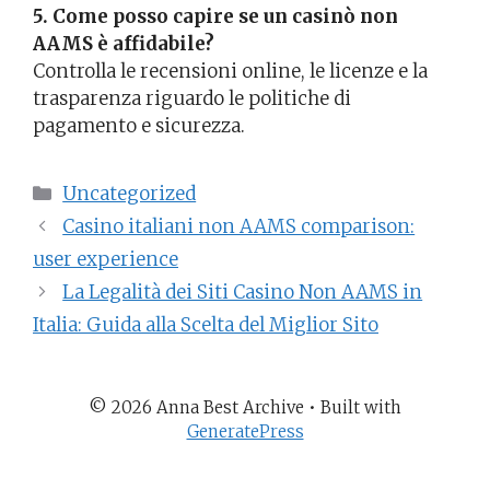
5. Come posso capire se un casinò non
AAMS è affidabile?
Controlla le recensioni online, le licenze e la
trasparenza riguardo le politiche di
pagamento e sicurezza.
Categories
Uncategorized
Casino italiani non AAMS comparison:
user experience
La Legalità dei Siti Casino Non AAMS in
Italia: Guida alla Scelta del Miglior Sito
© 2026 Anna Best Archive
• Built with
GeneratePress