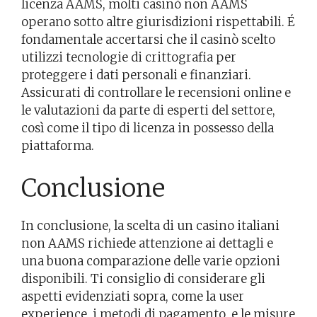
licenza AAMS, molti casinò non AAMS
operano sotto altre giurisdizioni rispettabili. É
fondamentale accertarsi che il casinò scelto
utilizzi tecnologie di crittografia per
proteggere i dati personali e finanziari.
Assicurati di controllare le recensioni online e
le valutazioni da parte di esperti del settore,
così come il tipo di licenza in possesso della
piattaforma.
Conclusione
In conclusione, la scelta di un casino italiani
non AAMS richiede attenzione ai dettagli e
una buona comparazione delle varie opzioni
disponibili. Ti consiglio di considerare gli
aspetti evidenziati sopra, come la user
experience, i metodi di pagamento, e le misure