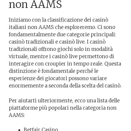
non AAMS
Iniziamo con la classificazione dei casinò
italiani non AAMS che esploreremo. Ci sono
fondamentalmente due categorie principali:
casinò tradizionali e casinò live. I casinò
tradizionali offrono giochi solo in modalità
virtuale, mentre i casinò live permettono di
interagire con croupier in tempo reale. Questa
distinzione è fondamentale perché le
esperienze dei giocatori possono variare
enormemente a seconda della scelta del casinò.
Per aiutarti ulteriormente, ecco una lista delle
piattaforme più popolari nella categoria non
AAMS:
Betfair Casino