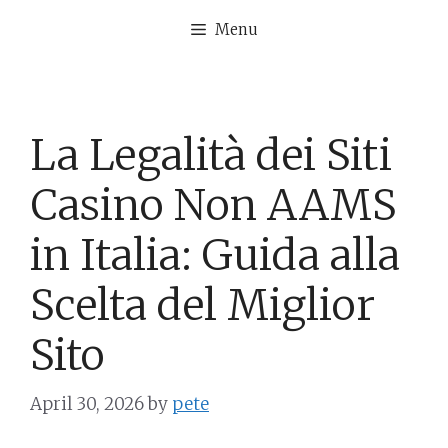
Skip
Menu
to
content
La Legalità dei Siti
Casino Non AAMS
in Italia: Guida alla
Scelta del Miglior
Sito
April 30, 2026
by
pete