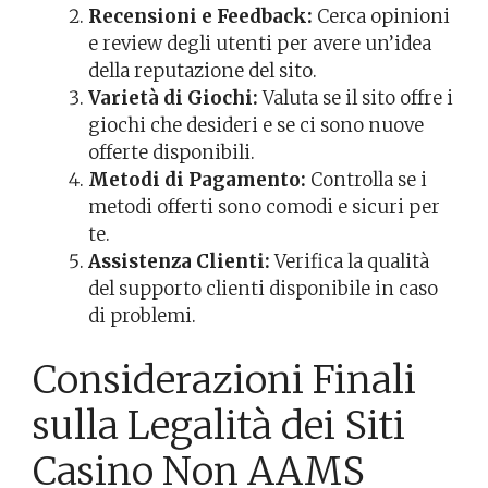
Recensioni e Feedback:
Cerca opinioni
e review degli utenti per avere un’idea
della reputazione del sito.
Varietà di Giochi:
Valuta se il sito offre i
giochi che desideri e se ci sono nuove
offerte disponibili.
Metodi di Pagamento:
Controlla se i
metodi offerti sono comodi e sicuri per
te.
Assistenza Clienti:
Verifica la qualità
del supporto clienti disponibile in caso
di problemi.
Considerazioni Finali
sulla Legalità dei Siti
Casino Non AAMS