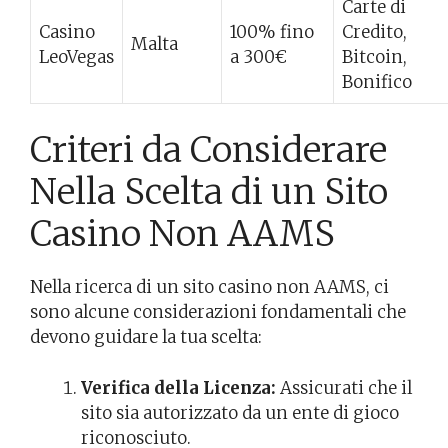
Carte di
Casino
100% fino
Credito,
Malta
LeoVegas
a 300€
Bitcoin,
Bonifico
Criteri da Considerare
Nella Scelta di un Sito
Casino Non AAMS
Nella ricerca di un sito casino non AAMS, ci
sono alcune considerazioni fondamentali che
devono guidare la tua scelta:
Verifica della Licenza:
Assicurati che il
sito sia autorizzato da un ente di gioco
riconosciuto.