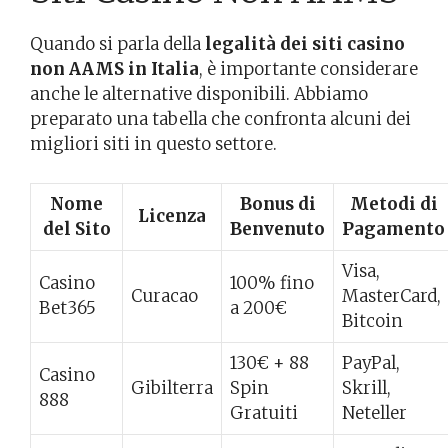
Quando si parla della
legalità dei siti casino
non AAMS in Italia
, è importante considerare
anche le alternative disponibili. Abbiamo
preparato una tabella che confronta alcuni dei
migliori siti in questo settore.
Nome
Bonus di
Metodi di
Licenza
del Sito
Benvenuto
Pagamento
Visa,
Casino
100% fino
Curacao
MasterCard,
Bet365
a 200€
Bitcoin
130€ + 88
PayPal,
Casino
Gibilterra
Spin
Skrill,
888
Gratuiti
Neteller