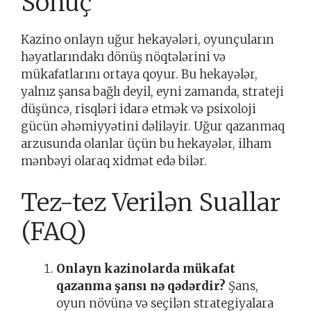
Sonuç
Kazino onlayn uğur hekayələri, oyunçuların
həyatlarındakı dönüş nöqtələrini və
mükafatlarını ortaya qoyur. Bu hekayələr,
yalnız şansa bağlı deyil, eyni zamanda, strateji
düşüncə, risqləri idarə etmək və psixoloji
gücün əhəmiyyətini dəliləyir. Uğur qazanmaq
arzusunda olanlar üçün bu hekayələr, ilham
mənbəyi olaraq xidmət edə bilər.
Tez-tez Verilən Suallar
(FAQ)
Onlayn kazinolarda mükafat
qazanma şansı nə qədərdir?
Şans,
oyun növünə və seçilən strategiyalara