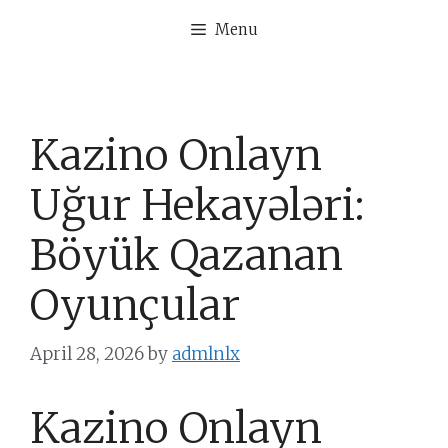
Skip
Menu
to
content
Kazino Onlayn
Uğur Hekayələri:
Böyük Qazanan
Oyunçular
April 28, 2026
by
admlnlx
Kazino Onlayn