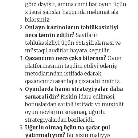
görə dəyişir, amma cəmi hər oyun üçün
xüsusi şanslar haqqında məlumat ala
bilərsiniz.
Onlayn kazinoların təhlükəsizliyi
necə təmin edilir?
Saytların
təhlükəsizliyi üçün SSL şifrələməsi və
müstəqil auditlər həyata keçirilir.
Qazancımı necə çəkə bilərəm?
Oyun
platformasının təqdim etdiyi ödəniş
metodlarından istifadə edərək,
qazancınızı asanlıqla çıxara bilərsiniz.
Oyunlarda hansı strategiyalar daha
səmərəlidir?
Riskin idarə edilməsi,
bonuslardan sərfəli istifadə və müxtəlif
oyun növlərini sınamaq, uğurlu
strategiyalardan bəziləridir.
Uğurlu olmaq üçün nə qədər pul
yatırmalıyım?
Bu, sizin maliyyə