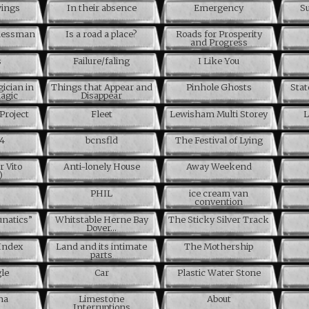
wings
In their absence
Emergency
Su
inessman
Is a road a place?
Roads for Prosperity
and Progress
s
Failure/faling
I Like You
ician in
Things that Appear and
Pinhole Ghosts
Stat
magic
Disappear
Project
Fleet
Lewisham Multi Storey
L
04
bcnsfld
The Festival of Lying
r Vito
Anti-lonely House
Away Weekend
)
PHIL
ice cream van
convention
unatics”
Whitstable Herne Bay
The Sticky Silver Track
Dover…
Index
Land and its intimate
The Mothership
parts
le
Car
Plastic Water Stone
na
Limestone
About
Interruptions