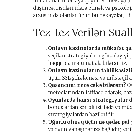
mükafatlarını ortaya qoyur. Bu hekayələr,
düşüncə, risqləri idarə etmək və psixol
arzusunda olanlar üçün bu hekayələr, il
Tez-tez Verilən Sual
Onlayn kazinolarda mükafat qa
seçilən strategiyalara görə dəyiş
haqqında məlumat ala bilərsiniz.
Onlayn kazinoların təhlükəsizli
üçün SSL şifrələməsi və müstəqil au
Qazancımı necə çəkə bilərəm?
Oy
metodlarından istifadə edərək, qaza
Oyunlarda hansı strategiyalar 
bonuslardan sərfəli istifadə və mü
strategiyalardan bəziləridir.
Uğurlu olmaq üçün nə qədər pul
və oyun yanaşmanıza bağlıdır; sərf