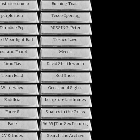
bstation studio
Burning Toast
purple men
Tesco Opening
Paradise Pop
MISSING, Peter
oil Moonlight Ball
Texaco Love
ost and Found
Mecca
Limo Day
David Shuttleworth
Team Build
Red Shoes
Waterways
Occasional Sights
Buddleia
bearpits + landmines
Force 8
Snakes in the Grass
Face
56:65 [The Sex Pictures]
CV & Index
Search the Archive