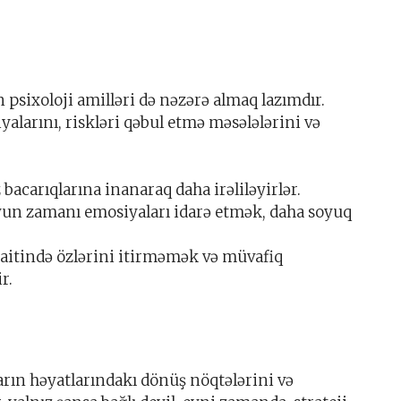
sixoloji amilləri də nəzərə almaq lazımdır.
alarını, riskləri qəbul etmə məsələlərini və
bacarıqlarına inanaraq daha irəliləyirlər.
un zamanı emosiyaları idarə etmək, daha soyuq
.
aitində özlərini itirməmək və müvafiq
r.
rın həyatlarındakı dönüş nöqtələrini və