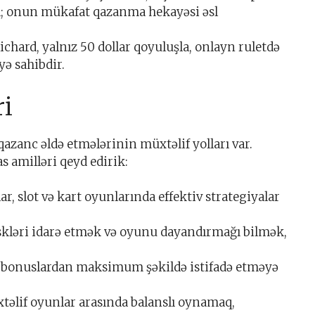
ı; onun mükafat qazanma hekayəsi əsl
ichard, yalnız 50 dollar qoyuluşla, onlayn ruletdə
ə sahibdir.
ri
zanc əldə etmələrinin müxtəlif yolları var.
s amilləri qeyd edirik:
, slot və kart oyunlarında effektiv strategiyalar
kləri idarə etmək və oyunu dayandırmağı bilmək,
bonuslardan maksimum şəkildə istifadə etməyə
əlif oyunlar arasında balanslı oynamaq,