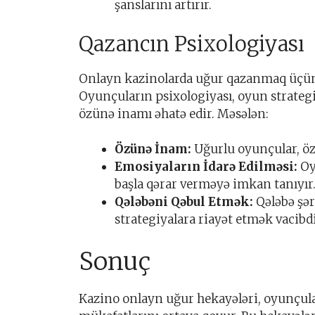
şanslarını artırır.
Qazancın Psixologiyası
Onlayn kazinolarda uğur qazanmaq üçün p
Oyunçuların psixologiyası, oyun strategiy
özünə inamı əhatə edir. Məsələn:
Özünə İnam:
Uğurlu oyunçular, öz 
Emosiyaların İdarə Edilməsi:
Oy
başla qərar verməyə imkan tanıyır
Qələbəni Qəbul Etmək:
Qələbə şər
strategiyalara riayət etmək vacibdi
Sonuç
Kazino onlayn uğur hekayələri, oyunçula