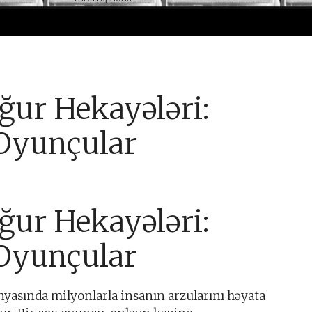
ğur Hekayələri:
Oyunçular
ğur Hekayələri:
Oyunçular
yasında milyonlarla insanın arzularını həyata