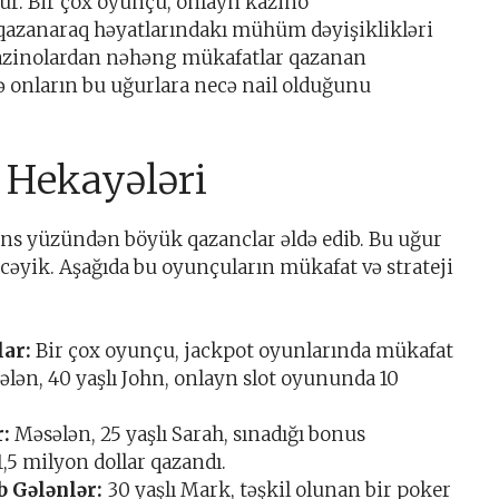
ur. Bir çox oyunçu, onlayn kazino
qazanaraq həyatlarındakı mühüm dəyişiklikləri
kazinolardan nəhəng mükafatlar qazanan
ə onların bu uğurlara necə nail olduğunu
 Hekayələri
ans yüzündən böyük qazanclar əldə edib. Bu uğur
əcəyik. Aşağıda bu oyunçuların mükafat və strateji
ar:
Bir çox oyunçu, jackpot oyunlarında mükafat
ələn, 40 yaşlı John, onlayn slot oyununda 10
r:
Məsələn, 25 yaşlı Sarah, sınadığı bonus
1,5 milyon dollar qazandı.
b Gələnlər:
30 yaşlı Mark, təşkil olunan bir poker