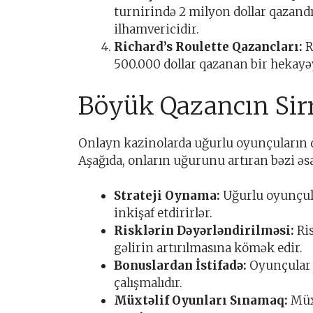
turnirində 2 milyon dollar qazand
ilhamvericidir.
Richard’s Roulette Qazancları:
R
500.000 dollar qazanan bir hekayəy
Böyük Qazancın Sir
Onlayn kazinolarda uğurlu oyunçuların qa
Aşağıda, onların uğurunu artıran bəzi əsa
Strateji Oynama:
Uğurlu oyunçular
inkişaf etdirirlər.
Risklərin Dəyərləndirilməsi:
Ris
gəlirin artırılmasına kömək edir.
Bonuslardan İstifadə:
Oyunçular 
çalışmalıdır.
Müxtəlif Oyunları Sınamaq:
Müxt