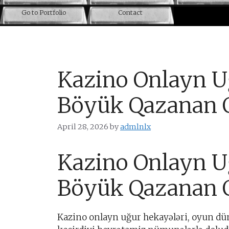
Go to Portfolio
Contact
Kazino Onlayn U
Böyük Qazanan 
April 28, 2026
by
admlnlx
Kazino Onlayn U
Böyük Qazanan 
Kazino onlayn uğur hekayələri, oyun dün