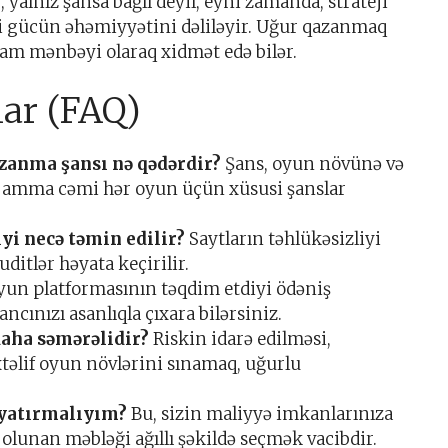
 yalnız şansa bağlı deyil, eyni zamanda, strateji
oji gücün əhəmiyyətini dəliləyir. Uğur qazanmaq
ham mənbəyi olaraq xidmət edə bilər.
lar (FAQ)
zanma şansı nə qədərdir?
Şans, oyun növünə və
ir, amma cəmi hər oyun üçün xüsusi şanslar
yi necə təmin edilir?
Saytların təhlükəsizliyi
ditlər həyata keçirilir.
un platformasının təqdim etdiyi ödəniş
ncınızı asanlıqla çıxara bilərsiniz.
daha səmərəlidir?
Riskin idarə edilməsi,
xtəlif oyun növlərini sınamaq, uğurlu
 yatırmalıyım?
Bu, sizin maliyyə imkanlarınıza
 olunan məbləği ağıllı şəkildə seçmək vacibdir.