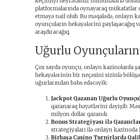
keçirdiyi heyrətamiz nümunələrlə dolud
platformalarında oynayaraq mükafatlar 
etməyə nail olub. Bu məqalədə, onlayn 
oyunçuların hekayələrini paylaşacağıq v
araşdıracağıq.
Uğurlu Oyunçuların
Çox sayda oyunçu, onlayn kazinolarda ş
hekayələrinin bir neçəsini sizinlə bölüş
uğurlarından bəhs edəcəyik:
Jackpot Qazanan Uğurlu Oyunçul
qazanaraq həyətlərini dəyişib. Məs
milyon dollar qazandı.
Bonus Strategiyası ilə Qazancla
strategiyaları ilə onlayn kazinoda 
Birbaşa Casino Turnirlərdə Qali